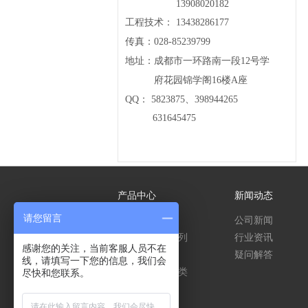
13908020182
工程技术： 13438286177
传真：028-85239799
地址：成都市一环路南一段12号学
府花园锦学阁16楼A座
QQ： 5823875、398944265
631645475
产品中心
新闻动态
请您留言
压力测量系列
公司新闻
温度/温湿度系列
行业资讯
感谢您的关注，当前客服人员不在
物位测量系列
疑问解答
线，请填写一下您的信息，我们会
传感器/变送器类
尽快和您联系。
流量计
水质分析仪表