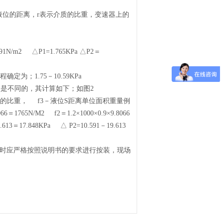
液位的距离，r表示介质的比重，变速器上的
10591N/m2 △P1=1.765KPa △P2＝
为；1.75－10.59KPa
力是不同的，其计算如下；如图2
体的比重， f3－液位S距离单位面积重量例
66＝1765N/M2 f2＝1.2×1000×0.9×9.8066
.613＝17.848KPa △ P2=10.591－19.613
时应严格按照说明书的要求进行按装，现场