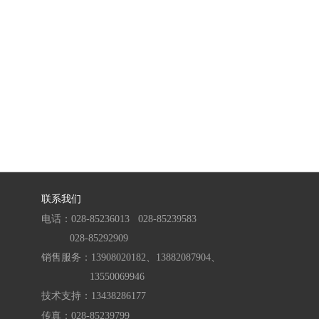
联系我们
电话：028-85236013
028-85239583
028-85292909
销售服务：13908020182、
13882087904、
13550069946
技术支持：
13438286177
传真：028-85239799