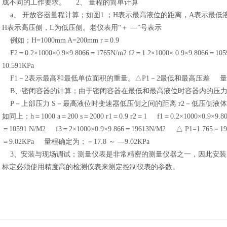
成不同的工作要求。 2、 量程的简单计算
a、 开放容器量程计算；如图1 ；H表示最高液位的距离，A表示最低
H表示高压侧，L为低压侧。老仪表用“＋ —”号表示
例如；H=1000mm A=200mm r＝0.9
F2＝0.2×1000×0.9×9.8066＝1765N/m2 f2＝1.2×1000×.0.9×9.8066＝
10.591KPa
F1－2表示最高和最低单位面积的重量。△P1－2最低和最高压差 量程确定
B、密闭容器的计算；由于密闭容器在最低和最高液位时容器内的压
P－上部压力 S－最高液位时变速器低压侧之间的距离 r2－低压侧液
如同上；h＝1000 a＝200 s＝2000 r1＝0.9 r2＝1 f1＝0.2×1000×0.9×9.80
＝10591 N/M2 f3＝2×1000×0.9×9.866＝19613N/M2 △ P1=1.765－19
＝9.02KPa 量程确定为；－17.8 ～ ―9.02KPa
3、安装与现场调试；测量仪表是非常精密的测量仪器之一，因此安装
标定必须使用精度高的检测仪表来测定控制仪表的参数。