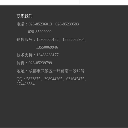
联系我们
电话：028-85236013
028-85239583
028-85292909
销售服务：13908020182、
13882087904、
13550069946
技术支持：
13438286177
传真：028-85239799
地址：成都市武侯区一环路南一段12号
QQ：5823875、
398944265、
631645475、
274423534