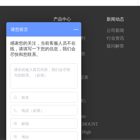
产品中心
新闻动态
请您留言
压力测量系列
公司新闻
温度/温湿度系列
行业资讯
感谢您的关注，当前客服人员不在
物位测量系列
疑问解答
线，请填写一下您的信息，我们会
传感器/变送器类
尽快和您联系。
流量计
水质分析仪表
智能数显控制仪表
工业现场模块
PLC
人机界面（HMI）
变频器
罗卓尼克Rotronic
罗斯蒙特ROSEMOUNT
昆仑海岸 Colli High